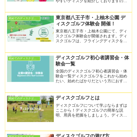
やすいディスクを紹介しておりますので
購入時の参考にして頂けたらと思いま
す。初めてのディスクゴルフにおけるデ
ィスクの選び方ディスクゴルフ用ディス
東京都八王子市・上柚木公園 デ
初めてのディスクゴルフ
クと一言でいってもその形状...
ィスクゴルフ体験会 開催！
東京都八王子市・上柚木公園にて、ディ
スクゴルフ体験会が開催されます。ディ
スクゴルフは、フライングディスクを投
げてバスケット型のゴールを目指す、年
齢や運動経験を問わず楽しめるニュース
ポーツ。当日は、初めての方でも安心し
ディスクゴルフ初心者講習会・体
初めてのディスクゴルフ
て参加できる内容で、投げ...
験会一覧
全国のディスクゴルフ初心者講習会・体
験会一覧ディスクゴルフをこれから始め
たい、始めたばかりだという方におすす
めなのが、ディスクゴルフの体験会。全
国では下記の場所で定期的に体験会や練
習会が行われています。ちょっと体験し
ディスクゴルフとは
初めてのディスクゴルフ
てみたい、投げるコツを知...
ディスクゴルフについて学ぶならまずは
ここから！ディスクゴルフの簡単な説
明、用具を把握をしましょう。ディスク
１枚あれば遊べるディスクゴルフ。趣味
を持ちたい、軽い運動を始めたい、真剣
に取り組める競技を探しているなど、こ
れからディスクゴルフを始める方の第一
ディスクゴルフの遊び方
初めてのディスクゴルフ