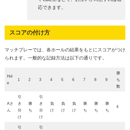
応できます。
スコアの付け方
マッチプレーでは、各ホールの結果をもとにスコアがつけ
られます。一般的な記録方法は以下の通りです。
勝
Hol
1
2
3
4
5
6
7
8
9
ち
e
数
引
引
Aさ
き
勝
き
負
負
負
勝
勝
勝
4
ん
分
ち
分
け
け
け
ち
ち
ち
け
け
引
引