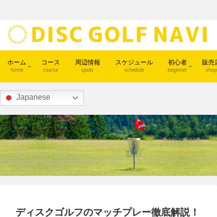
ホーム
コース
周辺情報
スケジュール
初心者
販売
home
course
spots
schedule
beginner
shop
Japanese
ディスクゴルフのマッチプレー徹底解説！