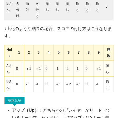
Bさ
き
負
き
勝
勝
勝
負
負
負
3
ん
分
け
分
ち
ち
ち
け
け
け
け
け
↓上記のような結果の場合、スコアの付け方はこうなりま
す。
Hol
勝
1
2
3
4
5
6
7
8
9
e
敗
Aさ
勝
0
＋1
＋1
0
-1
-2
-1
0
＋1
ん
ち
Bさ
負
0
-1
-1
0
＋1
＋2
＋1
0
-1
ん
け
基本単語
アップ（Up）
：どちらかのプレイヤーがリードして
いるホール数。たとえば、「2アップ」は2ホール差