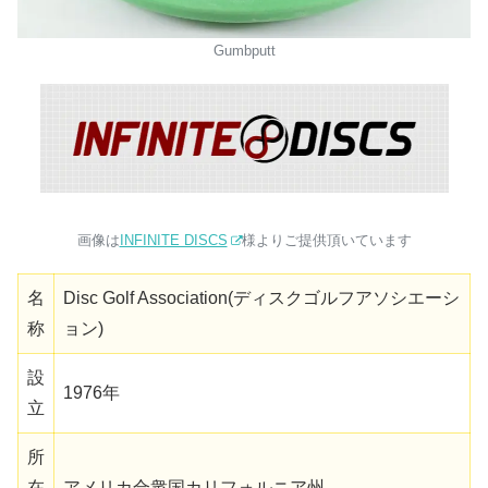
Gumbputt
画像は
INFINITE DISCS
様よりご提供頂いています
名
Disc Golf Association(ディスクゴルフアソシエーシ
称
ョン)
設
1976年
立
所
在
アメリカ合衆国カリフォルニア州