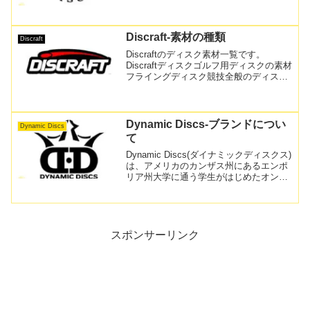
ブランドです。MVPとはまた異なった構
造で新たな性能を持つディスクは、色鮮
やかなデザイン面も含め固定のファンを
獲得するブ...
Discraft-素材の種類
Discraft
Discraftのディスク素材一覧です。
Discraftディスクゴルフ用ディスクの素材
フライングディスク競技全般のディスク
を手掛けるディスクラフト。1970年代、
ディスクの品質に満足していなかった当
時のプレイヤー同士で、飛行性能の安定
したデ...
Dynamic Discs-ブランドについ
Dynamic Discs
て
Dynamic Discs(ダイナミックディスクス)
は、アメリカのカンザス州にあるエンポ
リア州大学に通う学生がはじめたオンラ
インストアからスタートしたディスクゴ
ルフブランドです。趣味から始まったこ
の会社が今では、高品質なディスクと、
センスの...
スポンサーリンク