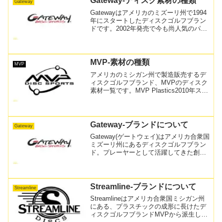
Gateway-ディスク素材の種類
Gateway
Gatewayはアメリカのミズーリ州で1994
年にスタートしたディスクゴルフブラン
ドです。2002年発売で今も尚人気のパタ
ー、ウィザードでその名前を知る人も多
いでしょう。素材の開発にも非常に熱心
で、地球に優しい麻素材、有機素材を利
用するなど...
MVP-素材の種類
MVP
アメリカのミシガン州で製造販売するデ
ィスクゴルフブランド、MVPのディスク
素材一覧です。MVP Plastics2010年スタ
ートのMVP。もともと１９６７年からプ
ラスチックの射出成形を行ってきた会社
が元になるため、ディスクの形成には定
評が...
Gateway-ブランドについて
Gateway
Gateway(ゲートウェイ)はアメリカ合衆国
ミズーリ州にあるディスクゴルフブラン
ド。プレーヤーとして活躍してきた創設
者によりつくられたこのブランドは、デ
ィスクの製造だけでなく、コース設計や
ディスクゴルフイベントのサポートなど
により競技の普...
Streamline-ブランドについて
Streamline
Streamlineはアメリカ合衆国ミシガン州
にある、プラスチックの成形に長けたデ
ィスクゴルフブランドMVPから派生した