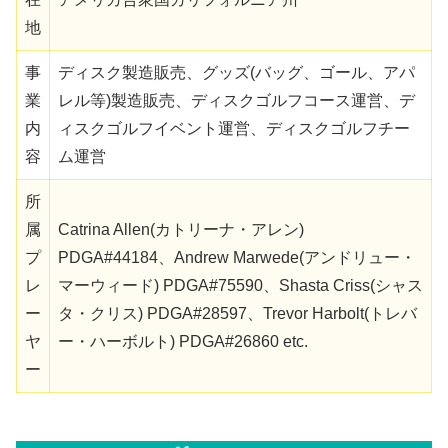
地
事
ディスク製造販売、グッズ(バッグ、ゴール、アパ
業
レル等)製造販売、ディスクゴルフコース運営、デ
内
ィスクゴルフイベント運営、ディスクゴルフチー
容
ム運営
所
属
Catrina Allen(カトリーナ・アレン)
プ
PDGA#44184、Andrew Marwede(アンドリュー・
レ
マーウィード) PDGA#75590、Shasta Criss(シャス
ー
タ・クリス) PDGA#28597、Trevor Harbolt(トレバ
ヤ
ー・ハーボルト) PDGA#26860 etc.
ー