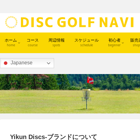
ホーム
コース
周辺情報
スケジュール
初心者
販売
home
course
spots
schedule
beginner
shop
Japanese
Yikun Discs-ブランドについて