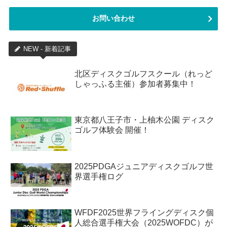
お問い合わせ
NEW - 新着記事
北区ディスクゴルフスクール（れっど
しゃっふる主催）参加者募集中！
東京都八王子市・上柚木公園 ディスク
ゴルフ体験会 開催！
2025PDGAジュニアディスクゴルフ世
界選手権ログ
WFDF2025世界フライングディスク個
人総合選手権大会（2025WOFDC）が