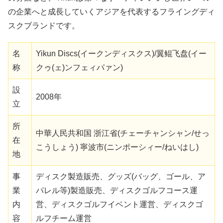
の企業へと成長していくアジアを代表するフライングディ
スクブランドです。
名
Yikun Discs(イークンディスクス)/翼鲲飞盘(イー
称
クゥ(ェ)ンフェィパァン)
設
2008年
立
所
中華人民共和国 浙江省(チェーチャンシャン/せっ
在
こうしょう) 寧波市(ニンポーシィー/ねいはし)
地
事
ディスク製造販売、グッズ(バッグ、ゴール、ア
業
パレル等)製造販売、ディスクゴルフコース運
内
営、ディスクゴルフイベント運営、ディスクゴ
容
ルフチーム運営