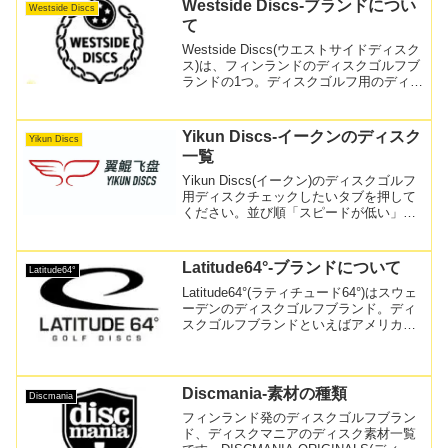
しやす...
Westside Discs-ブランドについ
Westside Discs
て
Westside Discs(ウエストサイドディスク
ス)は、フィンランドのディスクゴルフブ
ランドの1つ。ディスクゴルフ用のディス
ク製造販売、バッグやアパレル等のグッ
ズ製造販売、ディスクゴルフチームの運
営をしています。2009年創業であり、
Yikun Discs-イークンのディスク
Yikun Discs
デ...
一覧
Yikun Discs(イークン)のディスクゴルフ
用ディスクチェックしたいタブを押して
ください。並び順「スピードが低い」
→「スピードが高い」/「よりアンダーな
ディスク」→「よりオーバーなディス
ク」の順番で並んでいます。前半のディ
Latitude64°-ブランドについて
Latitude64°
スクは弱い力...
Latitude64°(ラティチュード64°)はスウェ
ーデンのディスクゴルフブランド。ディ
スクゴルフブランドといえばアメリカが
主流の中、2006年設立と比較的新しい北
欧のブランドながらも、品質の良いディ
スクで世界で戦うブランドへ成長しまし
た...
Discmania-素材の種類
Discmania
フィンランド発のディスクゴルフブラン
ド、ディスクマニアのディスク素材一覧