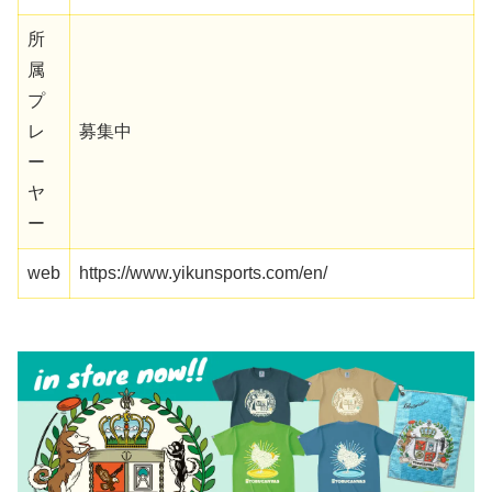
所
属
プ
レ
募集中
ー
ヤ
ー
web
https://www.yikunsports.com/en/