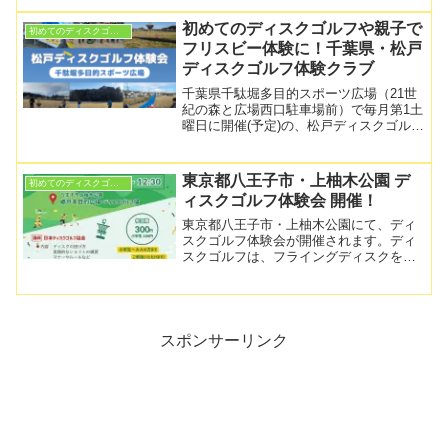
す。初めてのディスクゴルフにおけるデ
ィスクの選び方ディスクゴルフ用ディス
初めてのディスクゴルフや親子で
初めてのディスクゴルフ
クと一言でいってもその形状...
フリスビー体験に！千葉県・松戸
ディスクゴルフ体験クラブ
千葉県千駄堀多目的スポーツ広場（21世
紀の森と広場西口駐車場前）で毎月第1土
曜日に開催(予定)の、松戸ディスクゴルフ
体験クラブのご紹介です。無料で参加で
き、予約は不要ですので、是非遊びに行
かれてみてくださいね！松戸ディスクゴ
東京都八王子市・上柚木公園 デ
初めてのディスクゴルフ
ルフ体験クラブ「...
ィスクゴルフ体験会 開催！
東京都八王子市・上柚木公園にて、ディ
スクゴルフ体験会が開催されます。ディ
スクゴルフは、フライングディスクを投
げてバスケット型のゴールを目指す、年
齢や運動経験を問わず楽しめるニュース
ポーツ。当日は、初めての方でも安心し
て参加できる内容で、投げ...
スポンサーリンク