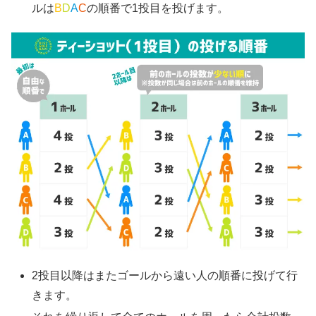
ルは
B
D
A
C
の順番で1投目を投げます。
2投目以降はまたゴールから遠い人の順番に投げて行
きます。