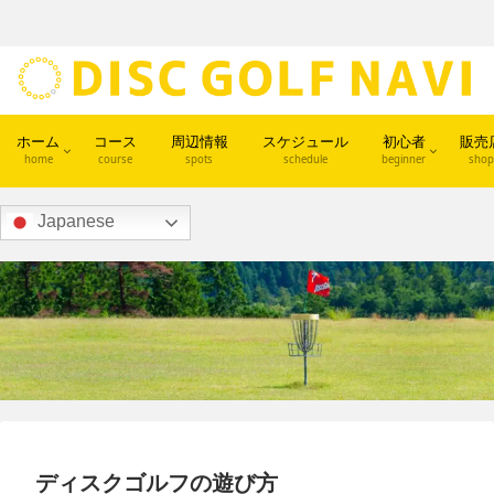
ホーム
コース
周辺情報
スケジュール
初心者
販売
home
course
spots
schedule
beginner
shop
Japanese
ディスクゴルフの遊び方