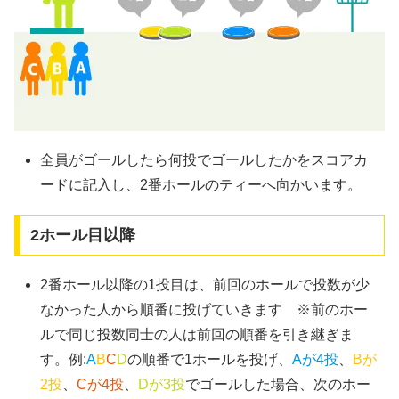
全員がゴールしたら何投でゴールしたかをスコアカ
ードに記入し、2番ホールのティーへ向かいます。
2ホール目以降
2番ホール以降の1投目は、前回のホールで投数が少
なかった人から順番に投げていきます ※前のホー
ルで同じ投数同士の人は前回の順番を引き継ぎま
す。例:
A
B
C
D
の順番で1ホールを投げ、
Aが4投
、
Bが
2投
、
Cが4投
、
Dが3投
でゴールした場合、次のホー