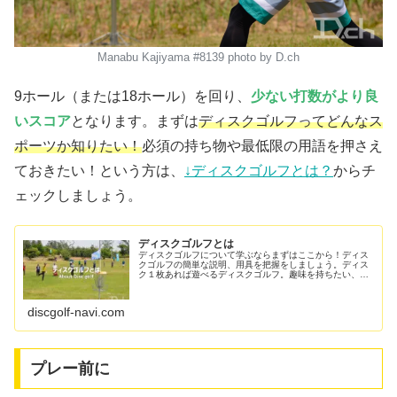
Manabu Kajiyama #8139 photo by D.ch
9ホール（または18ホール）を回り、
少ない打数がより良
いスコア
となります。まずは
ディスクゴルフってどんなス
ポーツか知りたい！
必須の持ち物や最低限の用語を押さえ
ておきたい！という方は、
↓ディスクゴルフとは？
からチ
ェックしましょう。
ディスクゴルフとは
ディスクゴルフについて学ぶならまずはここから！ディス
クゴルフの簡単な説明、用具を把握をしましょう。ディス
ク１枚あれば遊べるディスクゴルフ。趣味を持ちたい、軽
い運動を始めたい、真剣に取り組める競技を探しているな
ど、これからディスクゴルフを始める方の第一歩になれば
幸いです。
discgolf-navi.com
プレー前に