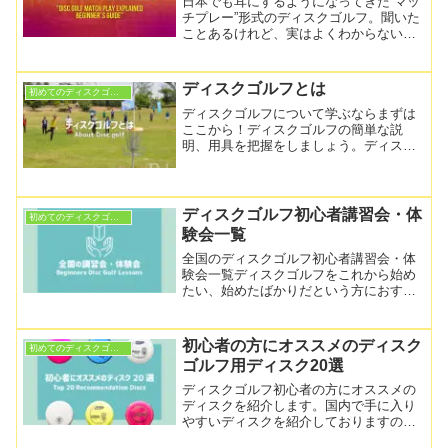
日本でも耳にするようになってきた“マッ
チプレー”形式のディスクゴルフ。聞いた
ことあるけれど、実はよくわからない…
という方も多いのではないでしょうか？
2025年3月に日本フライングディスク協
会（JFDA）主催の第1回全日本ディスク
ディスクゴルフとは
初めてのディスクゴルフ
ゴルフマッチ...
ディスクゴルフについて学ぶならまずは
ここから！ディスクゴルフの簡単な説
明、用具を把握をしましょう。ディスク
１枚あれば遊べるディスクゴルフ。趣味
を持ちたい、軽い運動を始めたい、真剣
に取り組める競技を探しているなど、こ
れからディスクゴルフを始める方の第一
ディスクゴルフ初心者講習会・体
初めてのディスクゴルフ
歩になれば幸いです。
験会一覧
全国のディスクゴルフ初心者講習会・体
験会一覧ディスクゴルフをこれから始め
たい、始めたばかりだという方におすす
めなのが、ディスクゴルフの体験会。全
国では下記の場所で定期的に体験会や練
習会が行われています。ちょっと体験し
初心者の方にオススメのディスク
初めてのディスクゴルフ
てみたい、投げるコツを知...
ゴルフ用ディスク20選
ディスクゴルフ初心者の方にオススメの
ディスクを紹介します。国内で手に入り
やすいディスクを紹介しておりますので
購入時の参考にして頂けたらと思いま