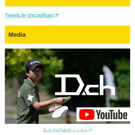
Tweets by discgolfnavi
Media
D.ch YouTubeチャンネル