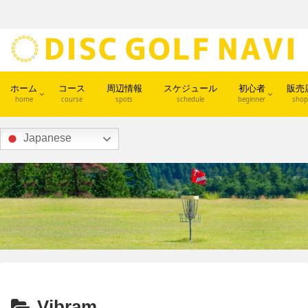
ホーム
コース
周辺情報
スケジュール
初心者
販売
home
course
spots
schedule
beginner
shop
Japanese
Vibram