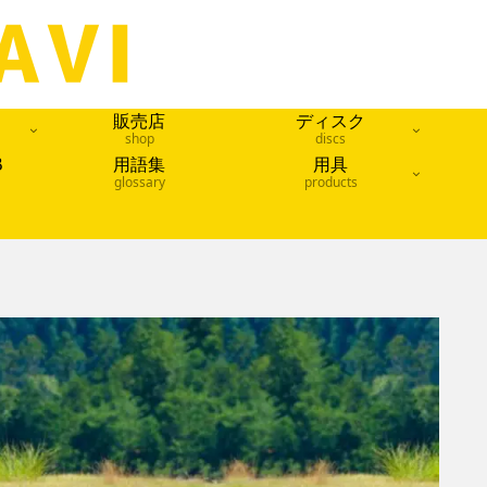
販売店
ディスク
shop
discs
B
用語集
用具
glossary
products