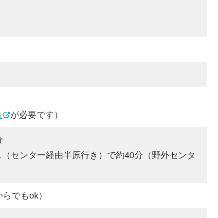
出
が必要です）
分
（センター経由半原行き）で約40分（野外センタ
らでもok）