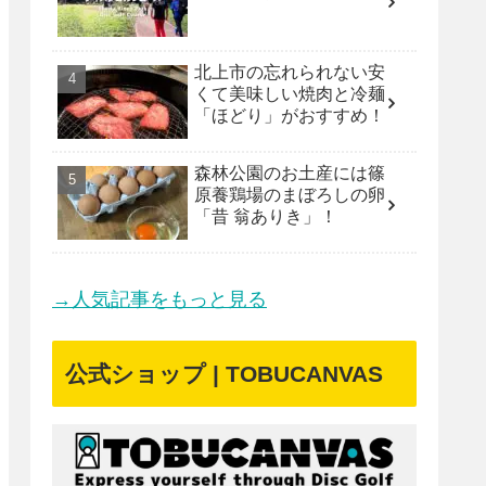
北上市の忘れられない安
くて美味しい焼肉と冷麺
「ほどり」がおすすめ！
森林公園のお土産には篠
原養鶏場のまぼろしの卵
「昔 翁ありき」！
→人気記事をもっと見る
公式ショップ | TOBUCANVAS