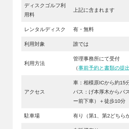
ディスクゴルフ利
上記に含まれます
用料
レンタルディスク
有・無料
利用対象
誰では
管理事務所にて受付
利用方法
（
事前予約と書類の提
車：相模原ICから約15
アクセス
バス：げ本厚木からバス
ー前下車）＋徒歩10分
駐車場
有り（第1、第2どちらか