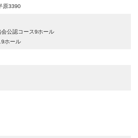
原3390
会公認コース9ホール
9ホール