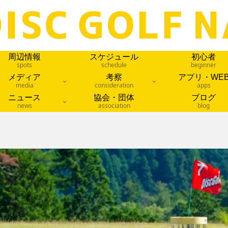
周辺情報
スケジュール
初心者
spots
schedule
beginner
メディア
考察
アプリ・WE
media
consideration
apps
ニュース
協会・団体
ブログ
news
association
blog