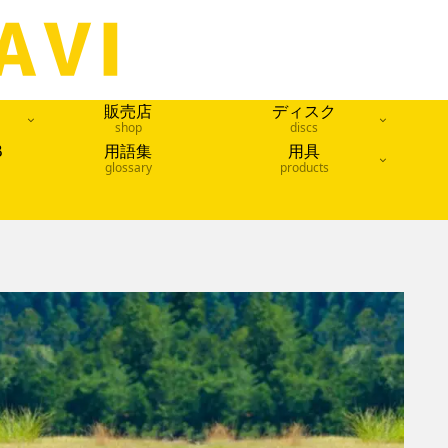
販売店
ディスク
shop
discs
B
用語集
用具
glossary
products