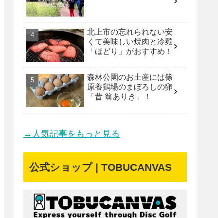
北上市の忘れられない安
くて美味しい焼肉と冷麺
「ほどり」がおすすめ！
森林公園のお土産には篠
原養鶏場のまぼろしの卵
「昔 翁ありき」！
→人気記事をもっと見る
公式ショップ | TOBUCANVAS