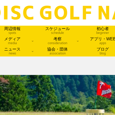
周辺情報
スケジュール
初心者
spots
schedule
beginner
メディア
考察
アプリ・WE
media
consideration
apps
ニュース
協会・団体
ブログ
news
association
blog