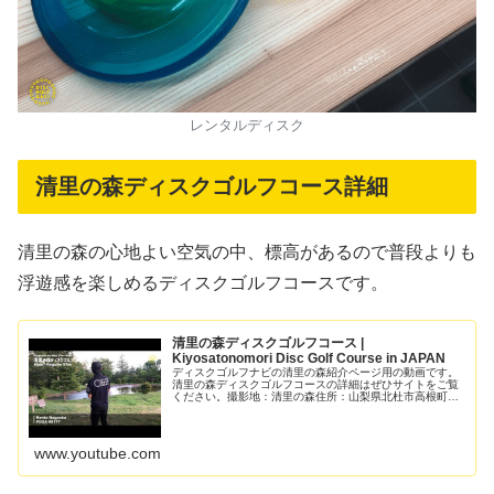
レンタルディスク
清里の森ディスクゴルフコース詳細
清里の森の心地よい空気の中、標高があるので普段よりも
浮遊感を楽しめるディスクゴルフコースです。
清里の森ディスクゴルフコース |
Kiyosatonomori Disc Golf Course in JAPAN
ディスクゴルフナビの清里の森紹介ページ用の動画です。
清里の森ディスクゴルフコースの詳細はぜひサイトをご覧
ください。撮影地：清里の森住所：山梨県北杜市高根町清
里3545-1Adress：3545-1, Takanecho Kiyosato, ...
www.youtube.com