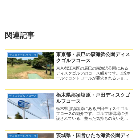
関連記事
東京都・辰巳の森海浜公園ディス
ディスクゴルフコース
クゴルフコース
東京都江東区の辰巳の森海浜公園にある
ディスクゴルフのコース紹介です。全9ホ
ールでコントロールが要求されるショー
トコースがメインです。ファミリーコー
スの名前の通り、レンタルディスクで初
めてコースにでる方はもちろん、上級者
栃木県那須塩原・戸田ディスクゴ
ディスクゴルフコース
の練習にもオススメのディスクゴルフコ
ルフコース
ースです。
栃木県那須塩原にある戸田ディスクゴル
フコースの紹介です。ゴルフ練習場に併
設されている、整った気持ちの良い芝生
のコース。コースの特徴や距離、営業時
間、使用料などこちらをご確認くださ
い。
茨城県・国営ひたち海浜公園ディ
ディスクゴルフコース