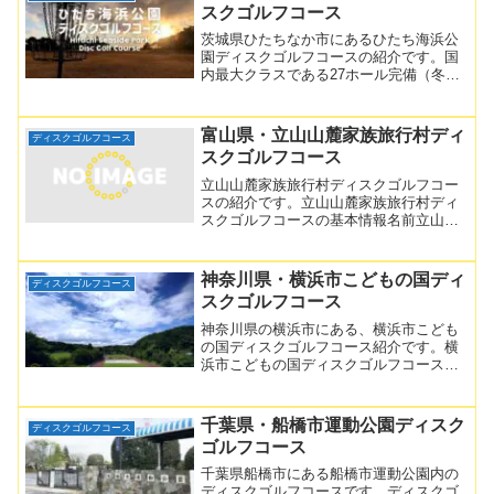
スクゴルフコース
茨城県ひたちなか市にあるひたち海浜公
園ディスクゴルフコースの紹介です。国
内最大クラスである27ホール完備（冬季
限定）のディスクゴルフコース。入場料
や利用可能な時間、レンタルディスクの
有無などこちらをご覧ください。
富山県・立山山麓家族旅行村ディ
ディスクゴルフコース
スクゴルフコース
立山山麓家族旅行村ディスクゴルフコー
スの紹介です。立山山麓家族旅行村ディ
スクゴルフコースの基本情報名前立山山
麓家族旅行村ディスクゴルフコース住所
富山県富山市本宮花切割1-22ホール数9ホ
ール営業時間9:00～17:00(受付：16:00ま
神奈川県・横浜市こどもの国ディ
ディスクゴルフコース
で...
スクゴルフコース
神奈川県の横浜市にある、横浜市こども
の国ディスクゴルフコース紹介です。横
浜市こどもの国ディスクゴルフコースの
基本情報名前横浜市こどもの国ディスク
ゴルフコース住所神奈川県横浜市青葉区
奈良町700ホール数7ホール公園開園時間
千葉県・船橋市運動公園ディスク
ディスクゴルフコース
9:30～16：30...
ゴルフコース
千葉県船橋市にある船橋市運動公園内の
ディスクゴルフコースです。ディスクゴ