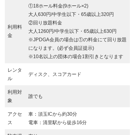
①18ホール料金(9ホール×2)
大人630円/中学生以下・65歳以上320円
②回り放題料金
利用料
大人1260円/中学生以下・65歳以上630円
金
※JPDGA会員の場合は①の料金にて回り放題
になります。(必ず会員証提示)
※10名以上の団体の場合1割引きとなります
レンタ
ディスク、スコアカード
ル
利用対
誰でも
象
アクセ
車：須玉ICから約30分
ス
電車：清里駅から徒歩16分