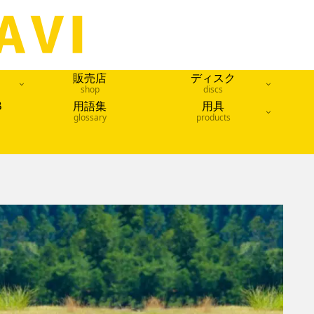
販売店
ディスク
shop
discs
B
用語集
用具
glossary
products