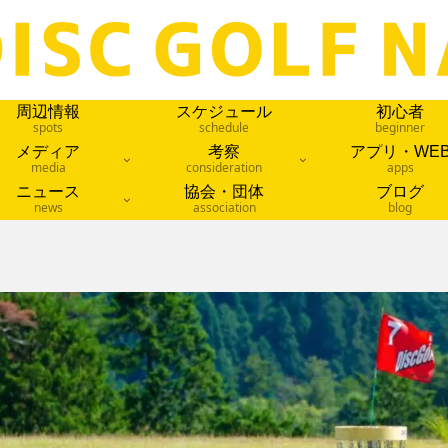
周辺情報
スケジュール
初心者
spots
schedule
beginner
メディア
考察
アプリ・WE
media
consideration
apps
ニュース
協会・団体
ブログ
news
association
blog