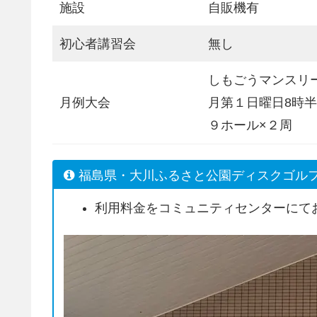
施設
自販機有
初心者講習会
無し
しもごうマンスリ
月例大会
月第１日曜日8時
９ホール×２周
福島県・大川ふるさと公園ディスクゴル
利用料金をコミュニティセンターにて