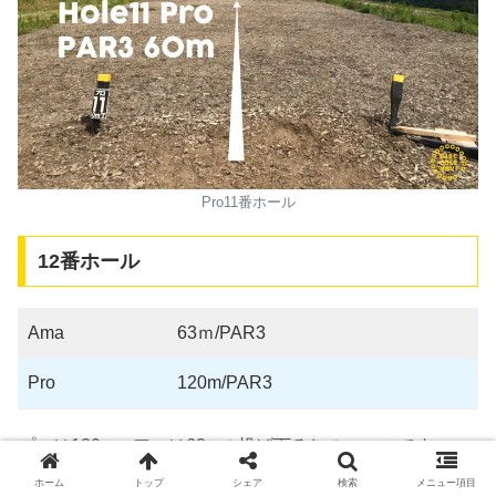
Pro11番ホール
12番ホール
Ama
63ｍ/PAR3
Pro
120m/PAR3
プロは120m、アマは63mの投げ下ろしのコースです。
ホーム
トップ
シェア
検索
メニュー項目