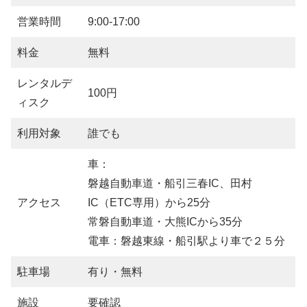
営業時間
9:00-17:00
料金
無料
レンタルデ
100円
ィスク
利用対象
誰でも
車：
磐越自動車道・船引三春IC、田村
アクセス
IC（ETC専用）から25分
常磐自動車道・大熊ICから35分
電車：磐越東線・船引駅より車で２５分
駐車場
有り・無料
施設
要確認