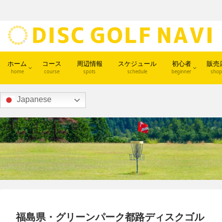
ホーム
コース
周辺情報
スケジュール
初心者
販売
home
course
spots
schedule
beginner
shop
Japanese
福島県・グリーンパーク都路ディスクゴル