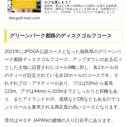
ルフを楽しもう！
福島県・郡山から車で1時間ほどの場所に位置する福島県
田村市。鍾乳石で有名なあぶくま洞のある、自然豊かなこ
のエリアに、2020年、1つのブルワリーが誕生しました。
欧米を中心に人気のディスクゴルフなどのアクティビテ
discgolf-navi.com
ィ、オートキャンプ施設、そして...
グリーンパーク都路のディスクゴルフコース
2021年にJPDGA公認コースとなった福島県のグリーンパ
ーク都路ディスクゴルフコース。アップダウンのある広々
とした土地に設置されたゴール9機に対し、各2ホール分
のティーが設定されている全18ホールのコースです。そ
れぞれプロ・アマティーがあり、プロは53mから最長
123m。アマは44mから103mまでとしっかりと距離もあ
り、またアイランドや川、道路などOBなどもあるのでコ
ントロールも要求される満足度の高いコースとなります。
受付はＨＯＰ JAPANの建物の入り口右手にあります。