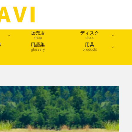
販売店
ディスク
shop
discs
B
用語集
用具
glossary
products