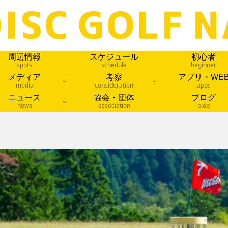
周辺情報
スケジュール
初心者
spots
schedule
beginner
メディア
考察
アプリ・WE
media
consideration
apps
ニュース
協会・団体
ブログ
news
association
blog