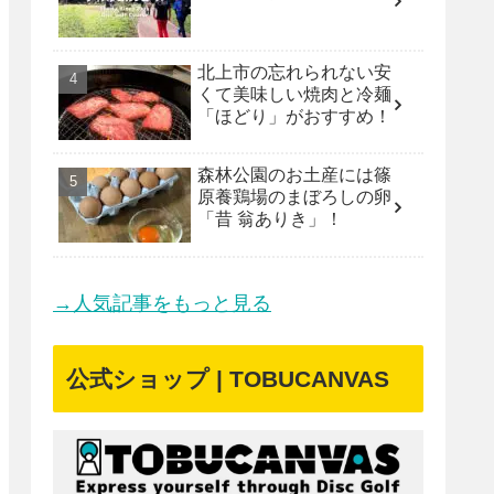
北上市の忘れられない安
くて美味しい焼肉と冷麺
「ほどり」がおすすめ！
森林公園のお土産には篠
原養鶏場のまぼろしの卵
「昔 翁ありき」！
→人気記事をもっと見る
公式ショップ | TOBUCANVAS