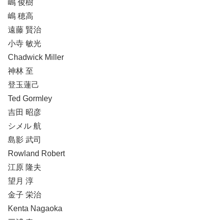
嶋 俊樹
嶋 穂高
遠藤 賢治
小寺 敏光
Chadwick Miller
神林 至
登玉蓮己
Ted Gormley
吉田 昭彦
シメル 航
島影 武司
Rowland Robert
江原 隆夫
望月 淳
金子 栄治
Kenta Nagaoka