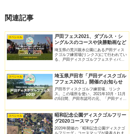
関連記事
戸田フェス2021、ダブルス・シ
スペシャル
ングルスのコースや決勝動画など
埼玉県の荒川親水公園にある戸田ディス
クゴルフ練習場(リンクス)にて行われてい
る、戸田ディスクゴルフフェスティバル
2021。本記事公開現在で、11月28日(日)
に開催される戸田フェス本番を残すとこ
ろのみとなりました。10月9日、24日に
埼玉県戸田市「戸田ディスクゴル
スペシャル
は練習...
フフェス2021」開催のお知らせ
戸田市ディスクゴルフ練習場、リンク
ス。この場所を使い、2021年10月・11月
の5日間、戸田市認可の元、「戸田ディス
クゴルフフェス2021」の開催が決定いた
しました。「リンクス」は、戸田市に届
け出を出して利用しているディスクゴル
昭和記念公園ディスクゴルフリー
スペシャル
フの練習場で...
グ2020コースマップ
2020年開催の「昭和記念公園ディスクゴ
ルフリーグ」コースマップが発表されま