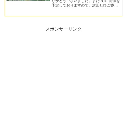
りがとうございました。また9月に開催を
予定しておりますので、次回ぜひご参加
ください！大会写真はこちら！大会写真
大会結果MPO 優勝 石原 雅敏選手FPO 優
勝 渡部麻里選手MA1 優勝 杉山武至選
手ディス...
スポンサーリンク