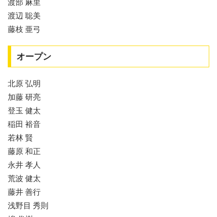
渡部 麻里
渡辺 聡美
藤枝 亜弓
オープン
北原 弘明
加藤 研亮
登玉 健太
稲田 裕音
若林 賢
藤原 和正
永井 孝人
荒波 健太
藤井 善行
浅野目 秀則