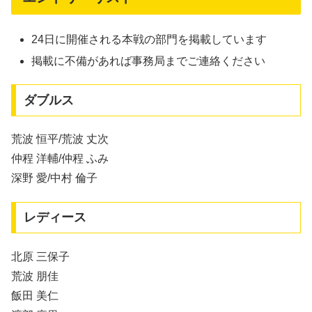
24日に開催される本戦の部門を掲載しています
掲載に不備があれば事務局までご連絡ください
ダブルス
荒波 恒平/荒波 丈次
仲程 洋輔/仲程 ふみ
深野 愛/中村 倫子
レディース
北原 三保子
荒波 朋佳
飯田 美仁