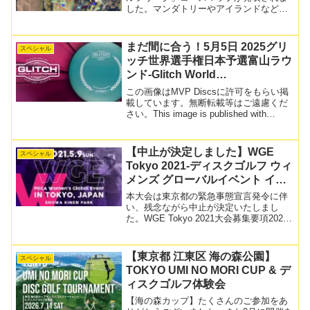
した。マンダトリーやアイランドなどが
盛り沢山のゲーム性が高いコース設定と
なっています。事前練習は出来ませんの
で、こちらのコースマップで脳内イメト
まだ間に合う！5月5日 2025グリ
スペシャル
レをばっちりしておき...
ッチ世界選手権日本予選富山ラウ
ンド-Glitch World
Championship Qualifiers in
この画像はMVP Discsに許可をもらい掲
Japan-
載しています。無断転載等はご遠慮くだ
さい。This image is published with
permission of MVP Discs.MVP Discsの
ディスクゴルフ用ディスクであ...
【中止が決定しました】WGE
スペシャル
Tokyo 2021-ディスクゴルフ ウィ
メンズ グローバルイベント イン
東京-開催概要・募集要項
本大会は東京都の緊急事態宣言発令に伴
い、残念ながら中止が決定いたしまし
た。WGE Tokyo 2021大会募集要項2021
年3月20日10時45分現在で、エントリー
が締め切りとなりました。たくさんのエ
ントリー、有難うございました！2021
【東京都 江東区 海の森公園】
スペシャル
年...
TOKYO UMI NO MORI CUP & デ
ィスクゴルフ体験会
【海の森カップ】たくさんのご参加をあ