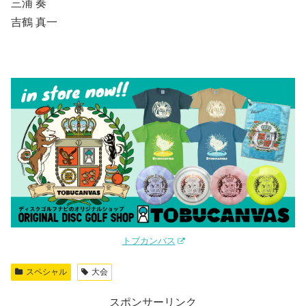
三浦 奏
吉鶴 真一
トブカンバス
スペシャル
大会
スポンサーリンク