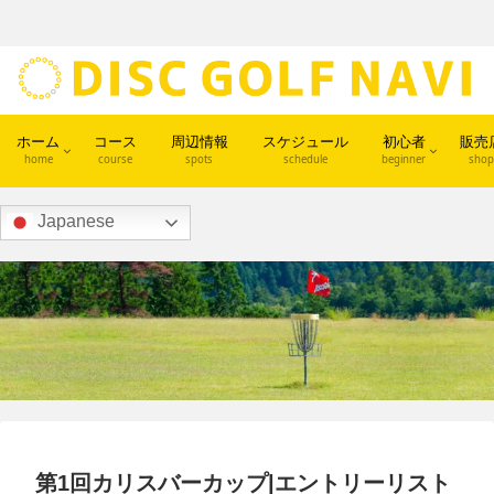
ホーム
コース
周辺情報
スケジュール
初心者
販売
home
course
spots
schedule
beginner
shop
Japanese
第1回カリスバーカップ|エントリーリスト