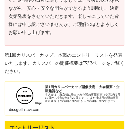
す。延期後の日程に関してましては、今後の状況を見
ながら、安心・安全な開催ができるよう調整し、決定
次第発表をさせていただきます。楽しみにしていた皆
様には申し訳ございませんが、ご理解のほどよろしく
お願い申し上げます。
第1回カリスバーカップ、本戦のエントリーリストを発表
いたします。カリスバーの開催概要は下記ページをご覧く
ださい。
第1回カリスバーカップ開催決定！大会概要・企
画趣旨など
本大会は、東京都に発出された緊急事態宣言（令和3年7月
12日から令和3年8月22日まで）、また沖縄県の緊急事態
宣言延長（令和3年5月23日から令和3年8月22日まで）に
伴い、残念ながら延期とさせて頂きます。延期後の日程に
関してましては、今後...
discgolf-navi.com
エントリーリスト