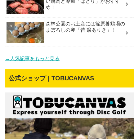
い焼肉と冷麺「ほどり」がおすす
め！
森林公園のお土産には篠原養鶏場の
まぼろしの卵「昔 翁ありき」！
→人気記事をもっと見る
公式ショップ | TOBUCANVAS