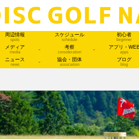
周辺情報
スケジュール
初心者
spots
schedule
beginner
メディア
考察
アプリ・WE
media
consideration
apps
ニュース
協会・団体
ブログ
news
association
blog