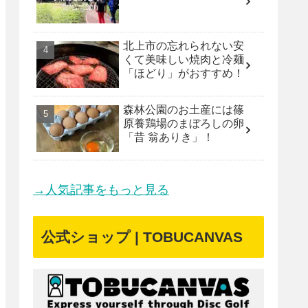
北上市の忘れられない安
くて美味しい焼肉と冷麺
「ほどり」がおすすめ！
森林公園のお土産には篠
原養鶏場のまぼろしの卵
「昔 翁ありき」！
→人気記事をもっと見る
公式ショップ | TOBUCANVAS