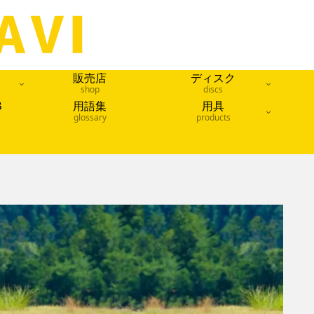
販売店
ディスク
shop
discs
B
用語集
用具
glossary
products