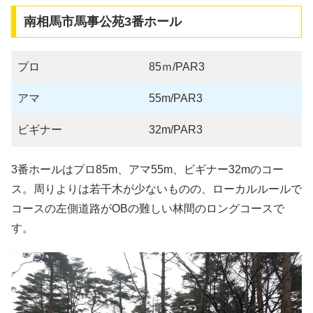
南相馬市馬事公苑3番ホール
プロ
85ｍ/PAR3
アマ
55m/PAR3
ビギナー
32m/PAR3
3番ホールはプロ85m、アマ55m、ビギナー32mのコー
ス。周りよりは若干木が少ないものの、ローカルルールで
コースの左側道路がOBの難しい林間のロングコースで
す。