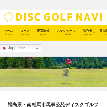
ホーム
コース
周辺情報
スケジュール
初心者
販売
home
course
spots
schedule
beginner
shop
Japanese
福島県・南相馬市馬事公苑ディスクゴルフ