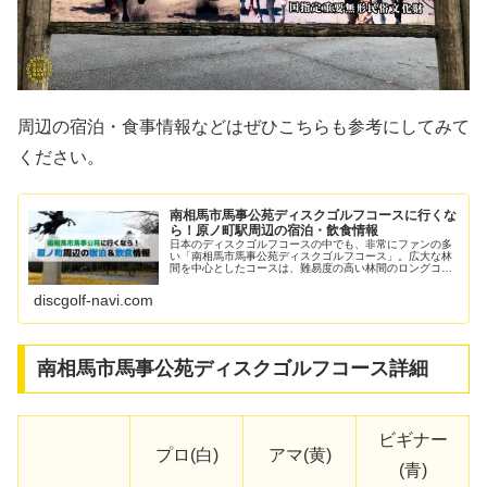
周辺の宿泊・食事情報などはぜひこちらも参考にしてみて
ください。
南相馬市馬事公苑ディスクゴルフコースに行くな
ら！原ノ町駅周辺の宿泊・飲食情報
日本のディスクゴルフコースの中でも、非常にファンの多
い「南相馬市馬事公苑ディスクゴルフコース」。広大な林
間を中心としたコースは、難易度の高い林間のロングコー
スや、開けた芝生のコース、障害物やマンダトリー、アイ
ランドなどもあり様々な要素が味わ...
discgolf-navi.com
南相馬市馬事公苑ディスクゴルフコース詳細
ビギナー
プロ(白)
アマ(黄)
(青)