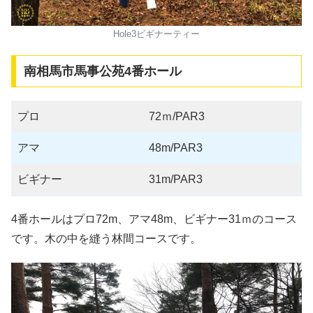
Hole3ビギナーティー
南相馬市馬事公苑4番ホール
プロ
72ｍ/PAR3
アマ
48m/PAR3
ビギナー
31m/PAR3
4番ホールはプロ72m、アマ48m、ビギナー31ｍのコース
です。木の中を縫う林間コースです。