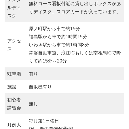
無料コース看板付近に貸し出しボックスがあ
ルディ
りディスク、スコアカードが入っています。
スク
原ノ町駅から車で約15分
福島駅から車で約1時間15分
アクセ
いわき駅から車で約1時間8分
ス
常磐自動車道、浪江ICもしくは南相馬ICで降
りて約15分～20分
駐車場
有り
施設
自販機有り
初心者
無し
講習会
毎月第1日曜日
月例大
(秋～春の開催が通例)