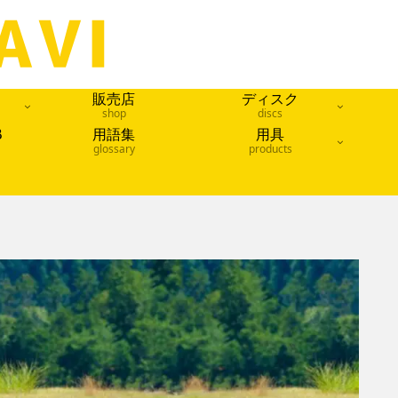
販売店
ディスク
shop
discs
B
用語集
用具
glossary
products