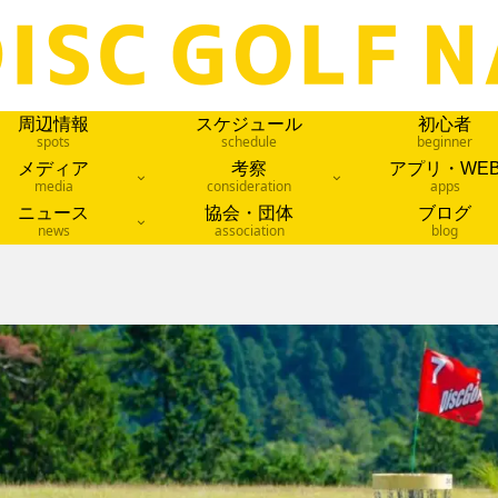
周辺情報
スケジュール
初心者
spots
schedule
beginner
メディア
考察
アプリ・WE
media
consideration
apps
ニュース
協会・団体
ブログ
news
association
blog