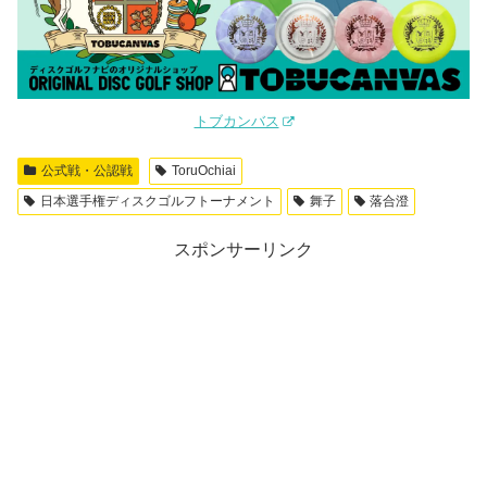
トブカンバス
公式戦・公認戦
ToruOchiai
日本選手権ディスクゴルフトーナメント
舞子
落合澄
スポンサーリンク