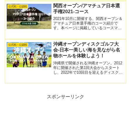
関西オープン/アマチュア日本選
公式戦・公認戦
手権2021-コース
2021年10月に開催する、関西オープン＆
アマチュア日本選手権のコース紹介で
す。本ページに掲載しているコースマッ
プ、コース写真は全てD.ch様の製作とな
ります。開催日：2021年10月23～24 日
地域：京都府開催地：京都府スチールの
沖縄オープンディスクゴルフ大
公式戦・公認戦
森ひよ...
会-日本一美しい海を見ながら名
物ホールを体験しよう！
沖縄県で開催される沖縄オープン。2012
年に開催された第1回大会からスタート
し、2022年で10回目を迎えるディスクゴ
ルフ公式戦です。こちらでは、今後沖縄
オープンに参加してみたい！という方に
向けて、どのような大会か参考になるよ
うな情報を掲載...
スポンサーリンク