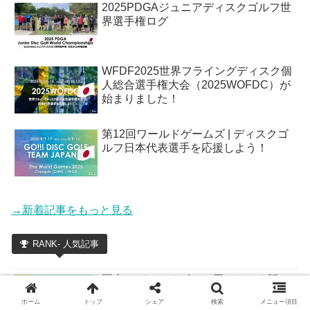
2025PDGAジュニアディスクゴルフ世
界選手権ログ
WFDF2025世界フライングディスク個
人総合選手権大会（2025WOFDC）が
始まりました！
第12回ワールドゲームズ | ディスクゴ
ルフ日本代表選手を応援しよう！
→新着記事をもっと見る
RANK- 人気記事
国内のディスクゴルフ用ディスク販
売店一覧
ホーム
トップ
シェア
検索
メニュー項目