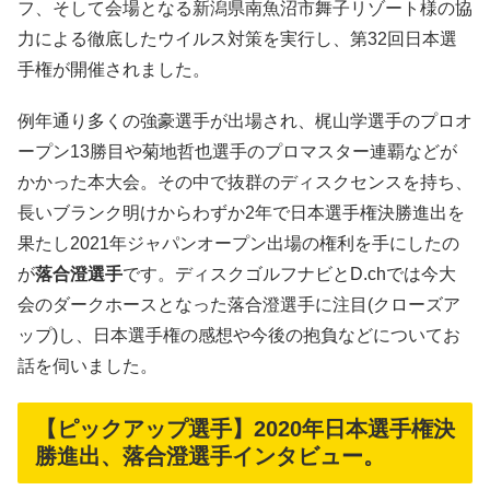
フ、そして会場となる新潟県南魚沼市舞子リゾート様の協
力による徹底したウイルス対策を実行し、第32回日本選
手権が開催されました。
例年通り多くの強豪選手が出場され、梶山学選手のプロオ
ープン13勝目や菊地哲也選手のプロマスター連覇などが
かかった本大会。その中で抜群のディスクセンスを持ち、
長いブランク明けからわずか2年で日本選手権決勝進出を
果たし2021年ジャパンオープン出場の権利を手にしたの
が
落合澄選手
です。ディスクゴルフナビとD.chでは今大
会のダークホースとなった落合澄選手に注目(クローズア
ップ)し、日本選手権の感想や今後の抱負などについてお
話を伺いました。
【ピックアップ選手】2020年日本選手権決
勝進出、落合澄選手インタビュー。