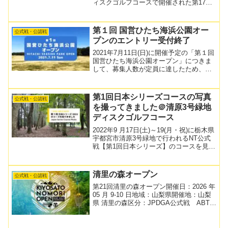
ィスクゴルフコースで開催された第17回
Masters日本選手権/第6回美浦オープント
ーナメント（ABT-B）2022のリザルトペ
ージです。大会情報JPDGA大...
第１回 国営ひたち海浜公園オー
公式戦・公認戦
プンのエントリー受付終了
2021年7月11日(日)に開催予定の「第１回
国営ひたち海浜公園オープン」につきま
して、募集人数が定員に達したため、エ
ントリーを締め切らせて頂きました。沢
山のエントリー、ありがとうございまし
た。7 月 7 日（水）までに JPDGA の ...
第1回日本シリーズコースの写真
公式戦・公認戦
を撮ってきました＠清原3号緑地
ディスクゴルフコース
2022年9 月17日(土)～19(月・祝)に栃木県
宇都宮市清原3号緑地で行われるNT公式
戦【第1回日本シリーズ】のコースを見て
きましたので、初めてコースに来られる
方や、練習日入りできない方の参考にな
ればと思い、写真をこちらに掲載させて
清里の森オープン
公式戦・公認戦
いた...
第21回清里の森オープン開催日：2026 年
05 月 9-10 日地域：山梨県開催地：山梨
県 清里の森区分：JPDGA公式戦 ABT-B
エントリーリスト：PDGAコースマープ
はこちら（一部変更が入る可能性があり
ます）今年も第21回清里の森...