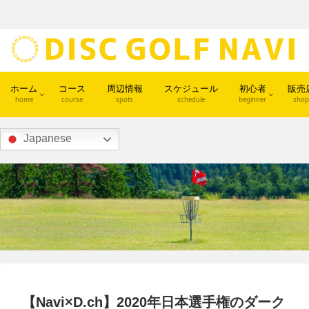
ホーム
コース
周辺情報
スケジュール
初心者
販売
home
course
spots
schedule
beginner
shop
Japanese
【Navi×D.ch】2020年日本選手権のダーク